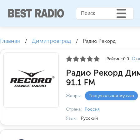
Главная
Димитровград
/
/
Радио Рекорд
Отз
Рейтинг:
0.0
Радио Рекорд Ди
91.1 FM
Жанры:
Танцевальная музыка
Страна:
Россия
Язык:
Русский