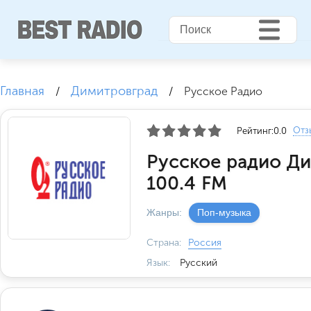
Главная
Димитровград
/
/
Русское Радио
Отз
Рейтинг:
0.0
Русское радио Д
100.4 FM
Жанры:
Поп-музыка
Страна:
Россия
Язык:
Русский