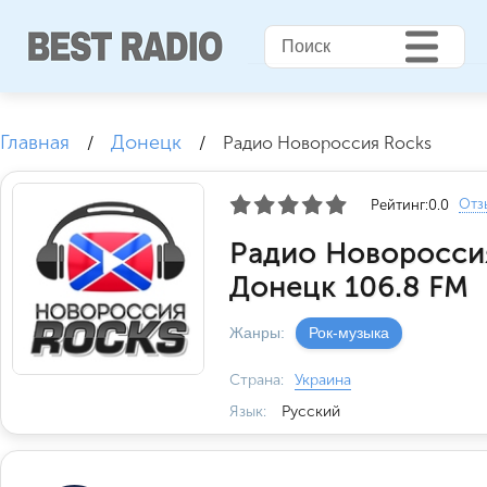
Главная
Донецк
/
/
Радио Новороссия Rocks
Отз
Рейтинг:
0.0
Радио Новоросси
Донецк 106.8 FM
Жанры:
Рок-музыка
Страна:
Украина
Язык:
Русский