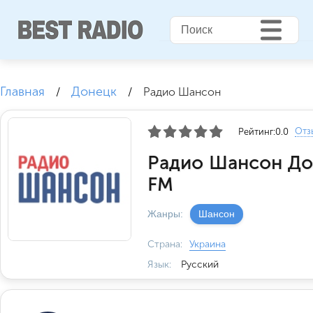
Главная
Донецк
/
/
Радио Шансон
Отз
Рейтинг:
0.0
Радио Шансон До
FM
Жанры:
Шансон
Страна:
Украина
Язык:
Русский