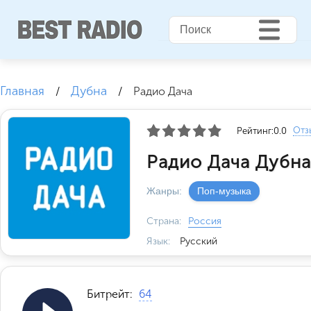
Главная
Дубна
/
/
Радио Дача
Отз
Рейтинг:
0.0
Радио Дача Дубна
Жанры:
Поп-музыка
Страна:
Россия
Язык:
Русский
Битрейт:
64