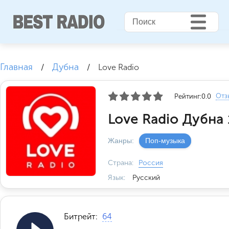
Главная
Дубна
/
/
Love Radio
Отз
Рейтинг:
0.0
Love Radio Дубна
Жанры:
Поп-музыка
Страна:
Россия
Язык:
Русский
Битрейт:
64