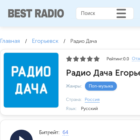
Главная
Егорьевск
/
/
Радио Дача
Отз
Рейтинг:
0.0
Радио Дача Егорь
Жанры:
Поп-музыка
Страна:
Россия
Язык:
Русский
Битрейт:
64