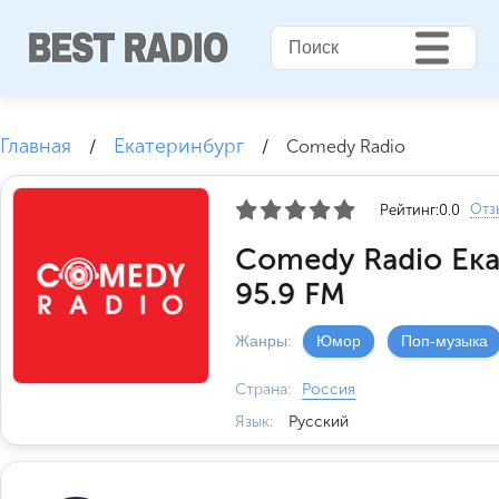
Главная
Екатеринбург
/
/
Comedy Radio
Отз
Рейтинг:
0.0
Comedy Radio Ек
95.9 FM
Жанры:
Юмор
Поп-музыка
Страна:
Россия
Язык:
Русский