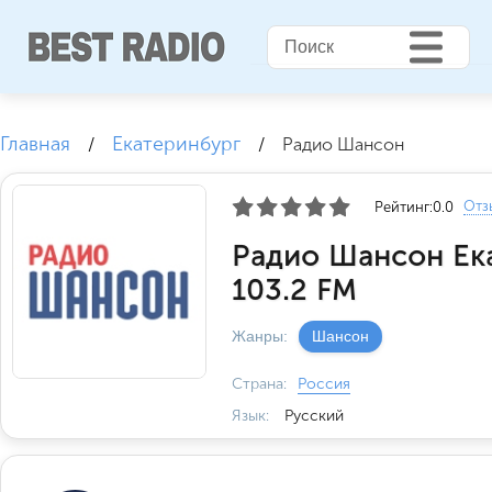
Главная
Екатеринбург
/
/
Радио Шансон
Отз
Рейтинг:
0.0
Радио Шансон Ек
103.2 FM
Жанры:
Шансон
Страна:
Россия
Язык:
Русский