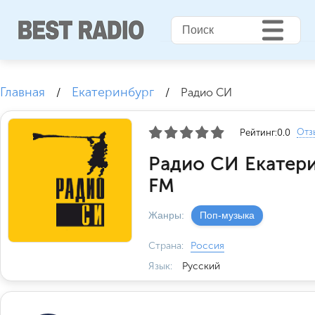
Главная
Екатеринбург
/
/
Радио СИ
Отз
Рейтинг:
0.0
Радио СИ Екатери
FM
Жанры:
Поп-музыка
Страна:
Россия
Язык:
Русский