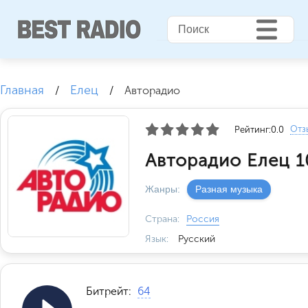
Главная
Елец
/
/
Авторадио
Отз
Рейтинг:
0.0
Авторадио Елец 1
Жанры:
Разная музыка
Страна:
Россия
Язык:
Русский
Битрейт:
64