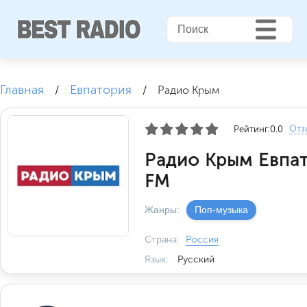
Главная
Евпатория
/
/
Радио Крым
Отз
Рейтинг:
0.0
Радио Крым Евпат
FM
Жанры:
Поп-музыка
Страна:
Россия
Язык:
Русский