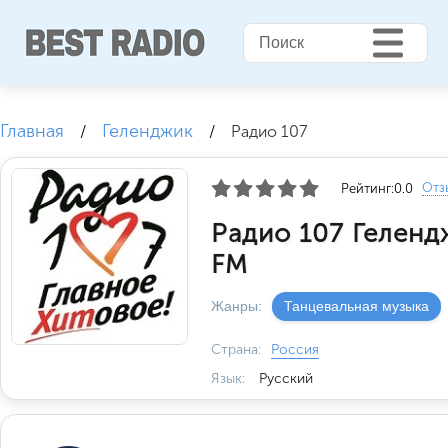
Главная
Геленджик
/
/
Радио 107
Отз
Рейтинг:
0.0
Радио 107 Геленд
FM
Жанры:
Танцевальная музыка
Страна:
Россия
Язык:
Русский