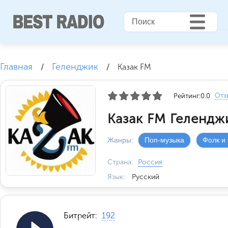
Главная
Геленджик
/
/
Казак FM
Отз
Рейтинг:
0.0
Казак FM Гелендж
Жанры:
Поп-музыка
Фолк и
Страна:
Россия
Язык:
Русский
Битрейт:
192