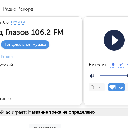
Радио Рекорд
Отзывы
г:
0.0
 Глазов 106.2 FM
Танцевальная музыка
Россия
Битрейт:
96
64
усский
Like
-
тинге
йчас играет:
Название трека не определено