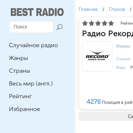
Главная
Глазов
/
/
Рейтин
Радио Рекорд
Случайное радио
Жанры:
Жанры
Страна:
Язык:
Р
Страны
Весь мир (англ.)
Рейтинг
4276
Позиция в рей
Избранное
Се