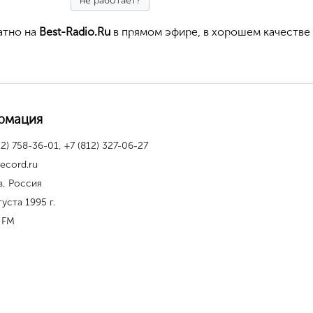
не работает?
атно на
Best-Radio.Ru
в прямом эфире, в хорошем качестве
рмация
12) 758-36-01, +7 (812) 327-06-27
record.ru
в, Россия
густа 1995 г.
 FM