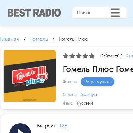
Главная
Гомель
/
/
Гомель Плюс
Отз
Рейтинг:
0.0
Гомель Плюс Гоме
Жанры:
Ретро музыка
Страна:
Беларусь
Язык:
Русский
Битрейт:
128