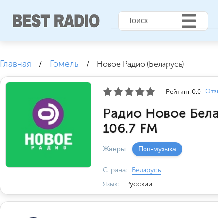
Главная
Гомель
/
/
Новое Радио (Беларусь)
Отз
Рейтинг:
0.0
Радио Новое Бела
106.7 FM
Жанры:
Поп-музыка
Страна:
Беларусь
Язык:
Русский