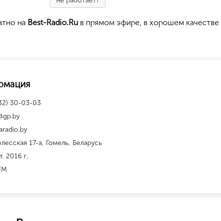
не работает?
атно на
Best-Radio.Ru
в прямом эфире, в хорошем качестве
рмация
32) 30-03-03
@gp.by
aradio.by
олесская 17-а, Гомель, Беларусь
т. 2016 г.
FM