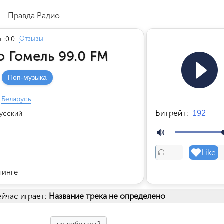
/
Правда Радио
Отзывы
г:
0.0
о Гомель 99.0 FM
Поп-музыка
Беларусь
Битрейт:
192
усский
Like
-
тинге
йчас играет:
Название трека не определено