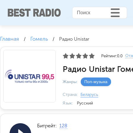
Главная
Гомель
/
/
Радио Unistar
Отз
Рейтинг:
0.0
Радио Unistar Гом
Жанры:
Поп-музыка
Страна:
Беларусь
Язык:
Русский
Битрейт:
128