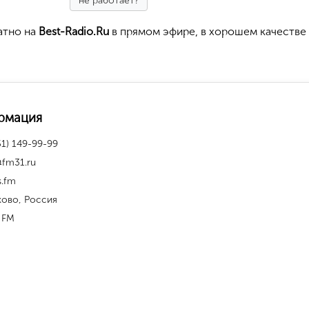
не работает?
атно на
Best-Radio.Ru
в прямом эфире, в хорошем качестве
рмация
51) 149-99-99
@fm31.ru
s.fm
ково, Россия
 FM