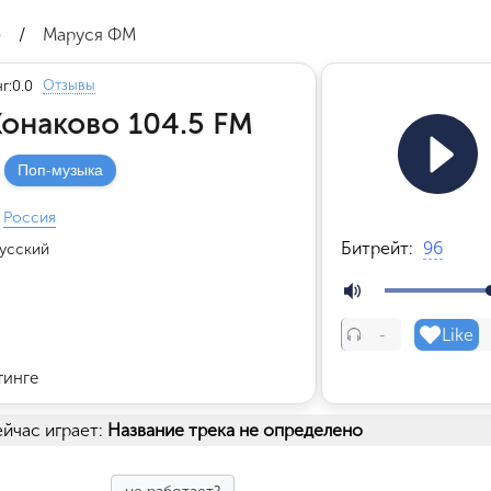
о
/
Маруся ФМ
Отзывы
г:
0.0
онаково 104.5 FM
Поп-музыка
Россия
Битрейт:
96
усский
Like
-
тинге
йчас играет:
Название трека не определено