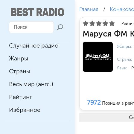
Главная
Конаков
/
Рейтин
Маруся ФМ К
Случайное радио
Жанры:
Жанры
Страна:
Язык:
Р
Страны
Весь мир (англ.)
Рейтинг
7972
Позиция в рей
Избранное
Се