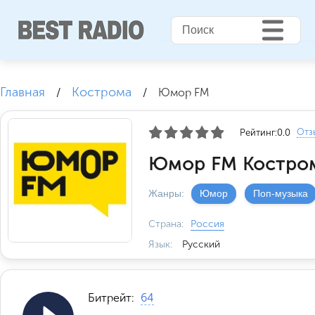
Главная
Кострома
/
/
Юмор FM
Отз
Рейтинг:
0.0
Юмор FM Костром
Жанры:
Юмор
Поп-музыка
Страна:
Россия
Язык:
Русский
Битрейт:
64