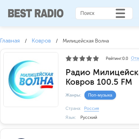
Главная
Ковров
/
/
Милицейская Волна
Отз
Рейтинг:
0.0
Радио Милицейск
Ковров 100.5 FM
Жанры:
Поп-музыка
Страна:
Россия
Язык:
Русский