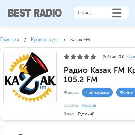
Главная
Краснодар
/
/
Казак FM
Отз
Рейтинг:
0.0
Радио Казак FM К
105.2 FM
Жанры:
Поп-музыка
Фолк и
Страна:
Россия
Язык:
Русский