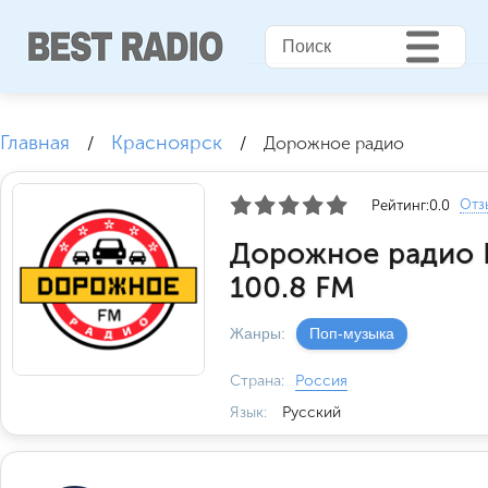
Главная
Красноярск
/
/
Дорожное радио
Отз
Рейтинг:
0.0
Дорожное радио 
100.8 FM
Жанры:
Поп-музыка
Страна:
Россия
Язык:
Русский