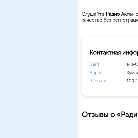
Cлушайте
Радио Актан
о
качестве без регистрац
Контактная инфо
Сайт:
aris-t
Адрес:
Кумер
Частота:
100.2
Отзывы о «Ради