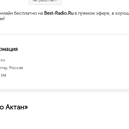
не работает?
нлайн бесплатно на
Best-Radio.Ru
в прямом эфире, в хоро
ии!
рмация
v.ru
тау, Россия
 FM
о Актан»