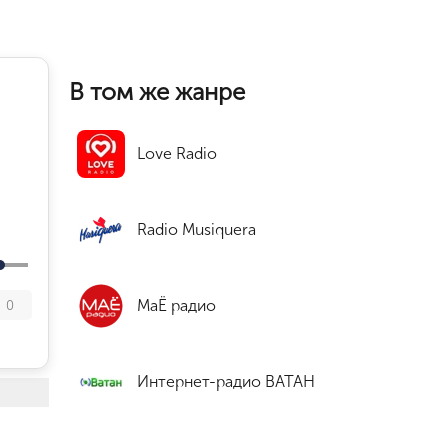
В том же жанре
Love Radio
Radio Musiquera
МаЁ радио
0
Интернет-радио ВАТАН