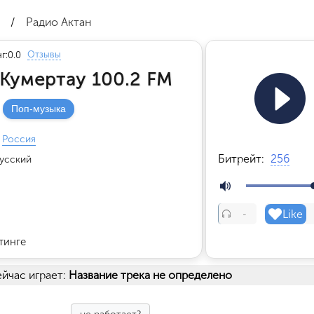
/
Радио Актан
Отзывы
г:
0.0
 Кумертау 100.2 FM
Поп-музыка
Россия
Битрейт:
256
усский
Like
-
тинге
йчас играет:
Название трека не определено