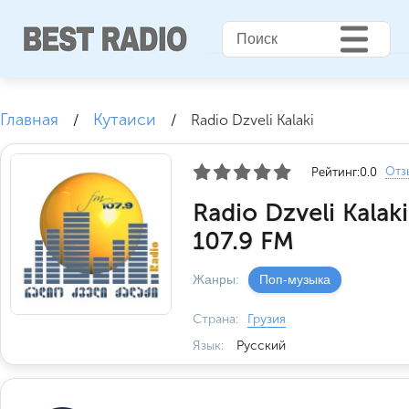
Главная
Кутаиси
/
/
Radio Dzveli Kalaki
Отз
Рейтинг:
0.0
Radio Dzveli Kalak
107.9 FM
Жанры:
Поп-музыка
Страна:
Грузия
Язык:
Русский