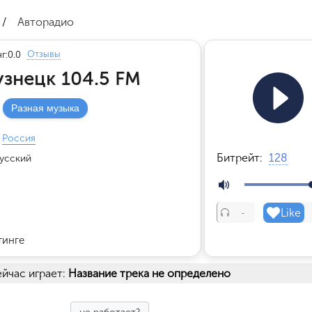
/
Авторадио
Отзывы
г:
0.0
узнецк 104.5 FM
Разная музыка
Россия
Битрейт:
128
усский
Like
-
тинге
йчас играет:
Название трека не определено