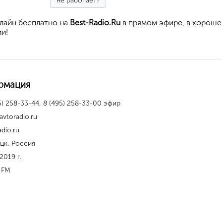
не работает?
лайн бесплатно на
Best-Radio.Ru
в прямом эфире, в хорош
ии!
рмация
5) 258-33-44, 8 (495) 258-33-00 эфир
avtoradio.ru
adio.ru
цк, Россия
2019 г.
 FM