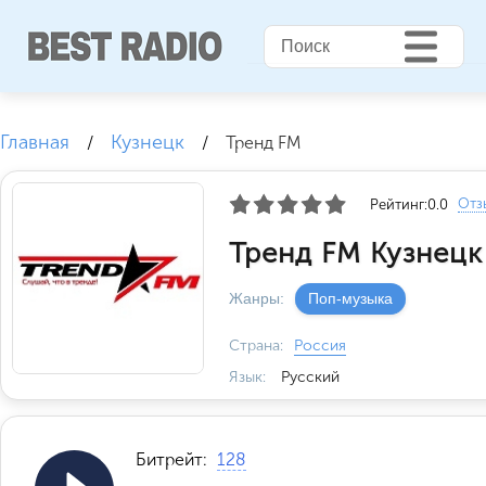
Главная
Кузнецк
/
/
Тренд FM
Отз
Рейтинг:
0.0
Тренд FM Кузнецк
Жанры:
Поп-музыка
Страна:
Россия
Язык:
Русский
Битрейт:
128