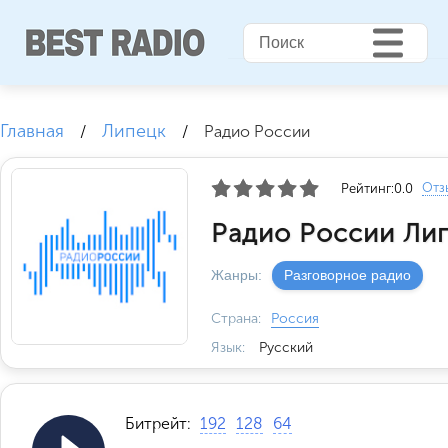
Главная
Липецк
/
/
Радио России
Отз
Рейтинг:
0.0
Радио России Лип
Жанры:
Разговорное радио
Страна:
Россия
Язык:
Русский
Битрейт:
192
128
64