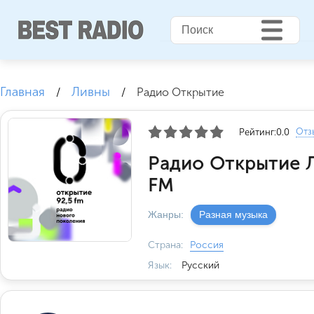
Главная
Ливны
/
/
Радио Открытие
Отз
Рейтинг:
0.0
Радио Открытие 
FM
Жанры:
Разная музыка
Страна:
Россия
Язык:
Русский