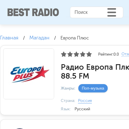
Главная
Магадан
/
/
Европа Плюс
Отз
Рейтинг:
0.0
Радио Европа Пл
88.5 FM
Жанры:
Поп-музыка
Страна:
Россия
Язык:
Русский