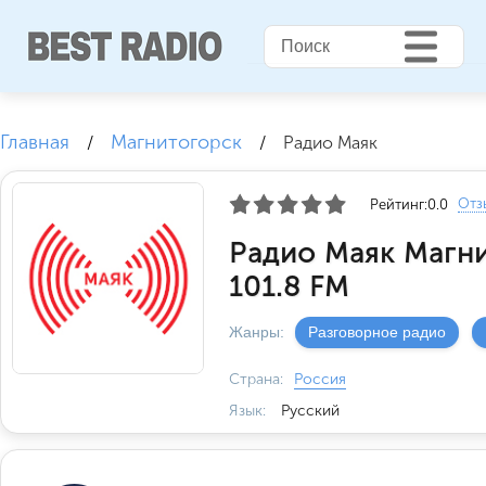
Главная
Магнитогорск
/
/
Радио Маяк
Отз
Рейтинг:
0.0
Радио Маяк Магн
101.8 FM
Жанры:
Разговорное радио
Страна:
Россия
Язык:
Русский