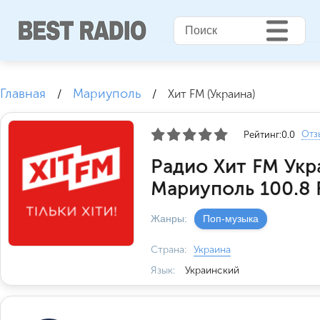
Главная
Мариуполь
/
/
Хит FM (Украина)
Отз
Рейтинг:
0.0
Радио Хит FM Укр
Мариуполь 100.8
Жанры:
Поп-музыка
Страна:
Украина
Язык:
Украинский