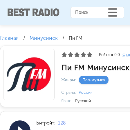
Главная
Минусинск
/
/
Пи FM
Отз
Рейтинг:
0.0
Пи FM Минусинск
Жанры:
Поп-музыка
Страна:
Россия
Язык:
Русский
Битрейт:
128