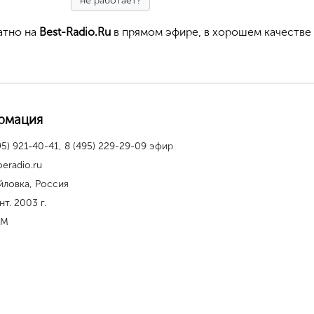
не работает?
атно на
Best-Radio.Ru
в прямом эфире, в хорошем качестве
рмация
95) 921‑40-41, 8 (495) 229-29-09 эфир
oeradio.ru
йловка, Россия
нт. 2003 г.
FM