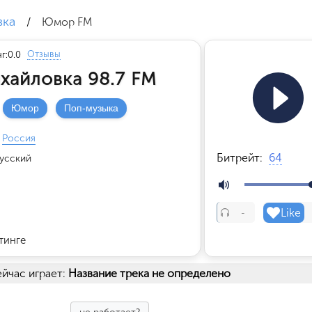
вка
/
Юмор FM
Отзывы
г:
0.0
айловка 98.7 FM
Юмор
Поп-музыка
Россия
Битрейт:
64
усский
Like
-
тинге
йчас играет:
Название трека не определено