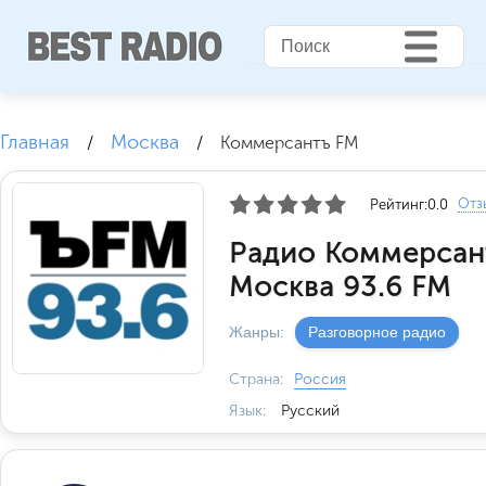
Главная
Москва
/
/
Коммерсантъ FM
Отз
Рейтинг:
0.0
Радио Коммерсан
Москва 93.6 FM
Жанры:
Разговорное радио
Страна:
Россия
Язык:
Русский