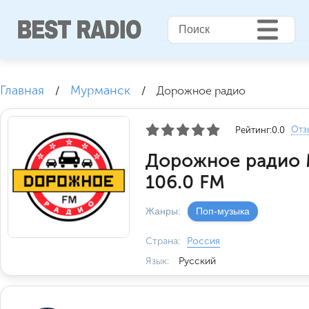
Главная
Мурманск
/
/
Дорожное радио
Отз
Рейтинг:
0.0
Дорожное радио
106.0 FM
Жанры:
Поп-музыка
Страна:
Россия
Язык:
Русский