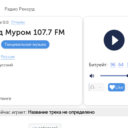
/
Радио Рекорд
Отзывы
г:
0.0
д Муром 107.7 FM
Танцевальная музыка
Россия
Битрейт:
96
64
усский
Like
-
тинге
йчас играет:
Название трека не определено