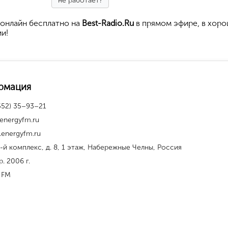
не работает?
онлайн бесплатно на
Best-Radio.Ru
в прямом эфире, в хор
ии!
рмация
552) 35–93–21
energyfm.ru
energyfm.ru
4-й комплекс, д. 8, 1 этаж, Набережные Челны, Россия
р. 2006 г.
 FM