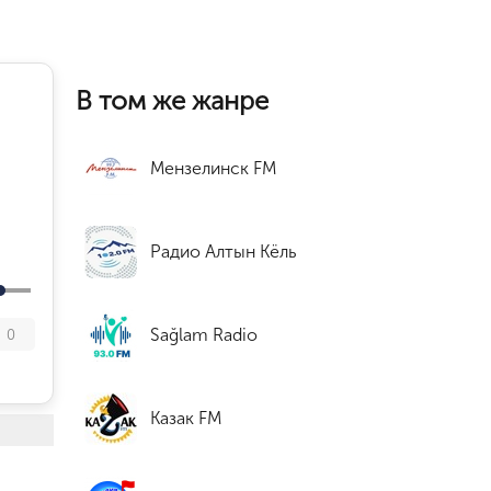
В том же жанре
Мензелинск FM
Радио Алтын Кёль
Sağlam Radio
0
Казак FM