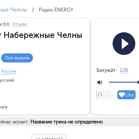
ные Челны
/
Радио ENERGY
Отзывы
г:
0.0
y Набережные Челны
Поп-музыка
Битрейт:
128
Россия
усский
Like
-
инге
йчас играет:
Название трека не определено