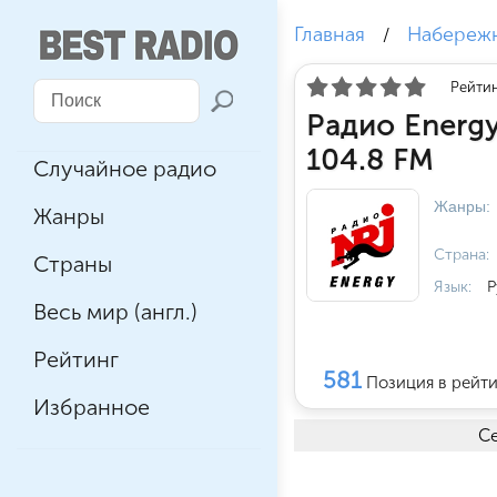
Главная
Набереж
/
Рейтин
Радио Energ
104.8 FM
Случайное радио
Жанры:
Жанры
Страна:
Страны
Язык:
Р
Весь мир (англ.)
Рейтинг
581
Позиция в рейт
Избранное
Се