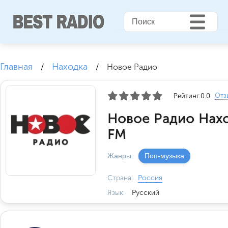
Главная
Находка
/
/
Новое Радио
Отз
Рейтинг:
0.0
Новое Радио Нахо
FM
Жанры:
Поп-музыка
Страна:
Россия
Язык:
Русский