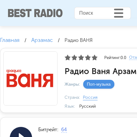
Главная
Арзамас
/
/
Радио ВАНЯ
Отз
Рейтинг:
0.0
Радио Ваня Арзам
Жанры:
Поп-музыка
Страна:
Россия
Язык:
Русский
Битрейт:
64