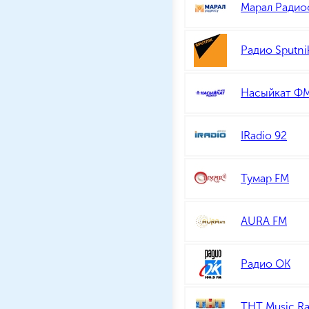
Марал Радио
Радио Sputni
Насыйкат Ф
IRadio 92
Тумар FM
AURA FM
Радио ОК
ТНТ Music Ra