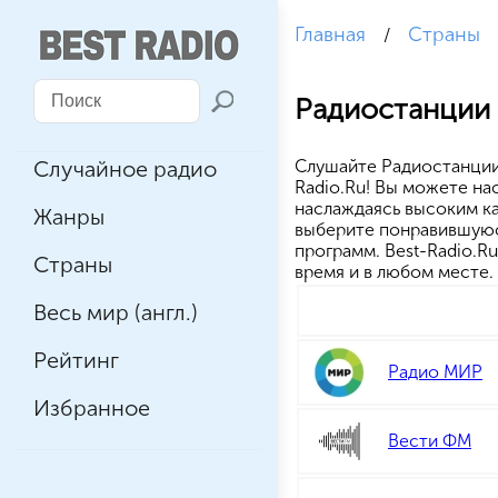
Главная
Страны
/
Радиостанции
Случайное радио
Cлушайте Радиостанции
Radio.Ru! Вы можете на
наслаждаясь высоким к
Жанры
выберите понравившуюся
программ. Best-Radio.R
Страны
время и в любом месте.
Весь мир (англ.)
Рейтинг
Радио МИР
Избранное
Вести ФМ