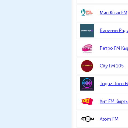
Мин Кыял FM
Биринчи Рад
Ретро FM Кы
City FM 105
Toguz-Toro 
Хит FM Кырг
Atom FM