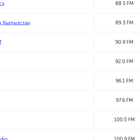
су
88.5 FM
k Кыргызстан
89.3 FM
М
90.9 FM
92.0 FM
96.1 FM
97.6 FM
100.5 FM
dio
100.9 FM