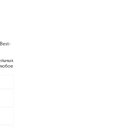
Best-
ельных
 любое