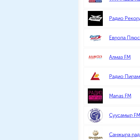
Радио Рекор
Европа Плюс
Алмаз FM
Радио Пирам
Manas FM
Суусамыр F
Санжыра рад