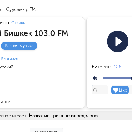
/
Суусамыр FM
Отзывы
г:
0.0
 Бишкек 103.0 FM
Разная музыка
Киргизия
Битрейт:
128
усский
Like
-
тинге
йчас играет:
Название трека не определено