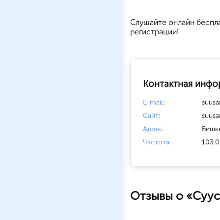
Cлушайте
онлайн беспл
регистрации!
Контактная инфо
E-mail:
suus
Сайт:
suusa
Адрес:
Бишке
Частота:
103.0
Отзывы о «Суу