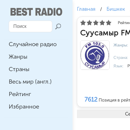
Главная
Бишкек
/
Рейтин
Суусамыр FM
Случайное радио
Жанры:
Жанры
Страна:
Язык:
Р
Страны
Весь мир (англ.)
Рейтинг
7612
Позиция в рей
Избранное
Се