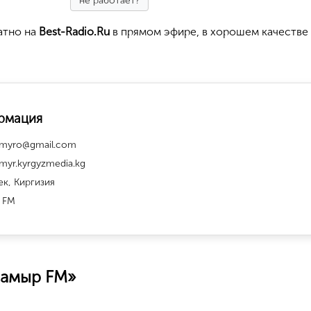
не работает?
атно на
Best-Radio.Ru
в прямом эфире, в хорошем качестве
рмация
amyro@gmail.com
myr.kyrgyzmedia.kg
к, Киргизия
 FM
самыр FM»