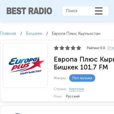
Главная
Бишкек
/
/
Европа Плюс Кыргызстан
Отз
Рейтинг:
0.0
Европа Плюс Кыр
Бишкек 101.7 FM
Жанры:
Поп-музыка
Страна:
Киргизия
Язык:
Русский