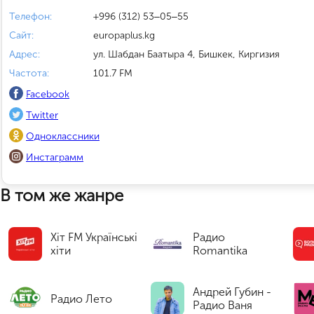
Телефон:
+996 (312) 53‒05‒55
Сайт:
europaplus.kg
Адрес:
ул. Шабдан Баатыра 4, Бишкек, Киргизия
Частота:
101.7 FM
Facebook
Twitter
Одноклассники
Инстаграмм
В том же жанре
Хіт FM Українські
Радио
хіти
Romantika
Андрей Губин -
Радио Лето
Радио Ваня