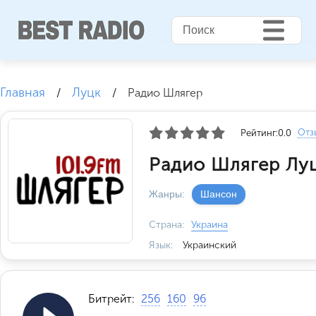
Главная
Луцк
/
/
Радио Шлягер
Отз
Рейтинг:
0.0
Радио Шлягер Луц
Жанры:
Шансон
Страна:
Украина
Язык:
Украинский
Битрейт:
256
160
96